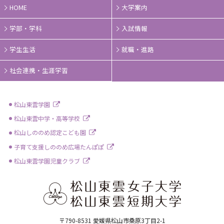
HOME
大学案内
学部・学科
入試情報
学生生活
就職・進路
社会連携・生涯学習
松山東雲学園
松山東雲中学・高等学校
松山しののめ認定こども園
子育て支援しののめ広場たんぽぽ
松山東雲学園児童クラブ
〒790-8531 愛媛県松山市桑原3丁目2-1