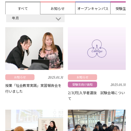
すべて
お知らせ
オープンキャンパス
受験生向
お知らせ
2025.01.31
お知らせ
受験生向け告知
2025.01.31
授業「社会教育実践」実習報告会を
行いました
2/3(月)入学者選抜 試験会場につい
て