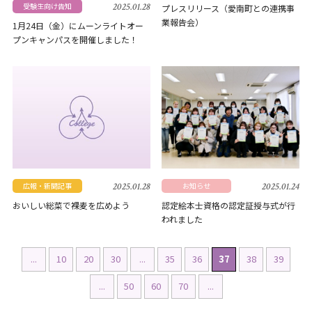
受験生向け告知
2025.01.28
プレスリリース（愛南町との連携事
業報告会）
1月24日（金）にムーンライトオー
プンキャンパスを開催しました！
広報・新聞記事
2025.01.28
お知らせ
2025.01.24
おいしい総菜で裸麦を広めよう
認定絵本士資格の認定証授与式が行
われました
...
10
20
30
...
35
36
37
38
39
...
50
60
70
...