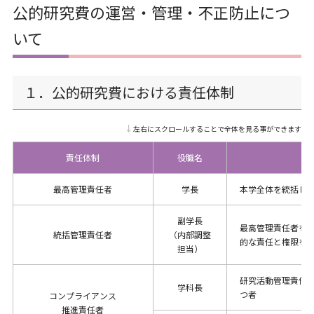
公的研究費の運営・管理・不正防止につ
いて
１．公的研究費における責任体制
↓左右にスクロールすることで全体を見る事ができます
責任体制
役職名
最高管理責任者
学長
本学全体を統括し
副学長
最高管理責任者を
統括管理責任者
（内部調整
的な責任と権限を
担当）
研究活動管理責任
学科長
つ者
コンプライアンス
推進責任者