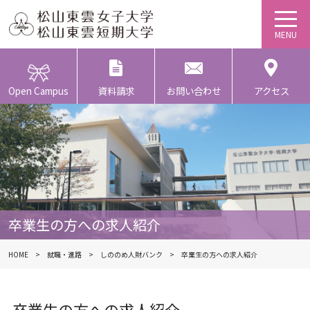
Open Campus
資料請求
お問い合わせ
アクセス
卒業生の方への求人紹介
HOME
就職・進路
しののめ人財バンク
卒業生の方への求人紹介
卒業生の方への求人紹介