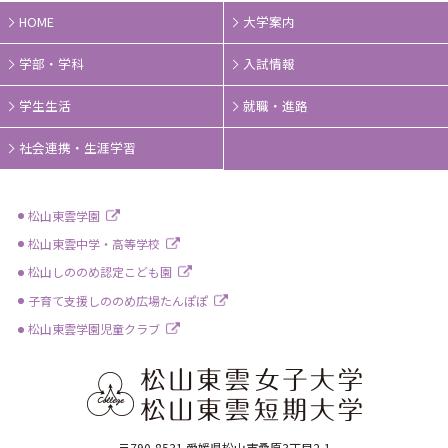
HOME
大学案内
学部・学科
入試情報
学生生活
就職・進路
社会連携・生涯学習
松山東雲学園
松山東雲中学・高等学校
松山しののめ認定こども園
子育て支援しののめ広場たんぽぽ
松山東雲学園児童クラブ
〒790-8531 愛媛県松山市桑原3丁目2-1