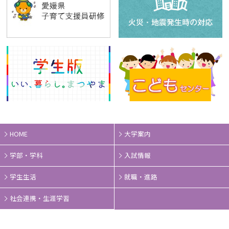
HOME
大学案内
学部・学科
入試情報
学生生活
就職・進路
社会連携・生涯学習