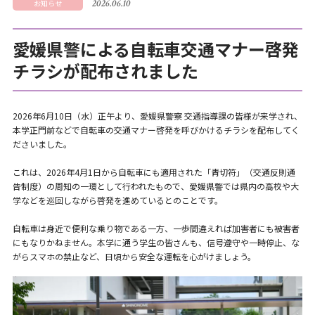
2026.06.10
お知らせ
愛媛県警による自転車交通マナー啓発
チラシが配布されました
2026年6月10日（水）正午より、愛媛県警察 交通指導課の皆様が来学され、
本学正門前などで自転車の交通マナー啓発を呼びかけるチラシを配布してく
ださいました。
これは、2026年4月1日から自転車にも適用された「青切符」（交通反則通
告制度）の周知の一環として行われたもので、愛媛県警では県内の高校や大
学などを巡回しながら啓発を進めているとのことです。
自転車は身近で便利な乗り物である一方、一歩間違えれば加害者にも被害者
にもなりかねません。本学に通う学生の皆さんも、信号遵守や一時停止、な
がらスマホの禁止など、日頃から安全な運転を心がけましょう。