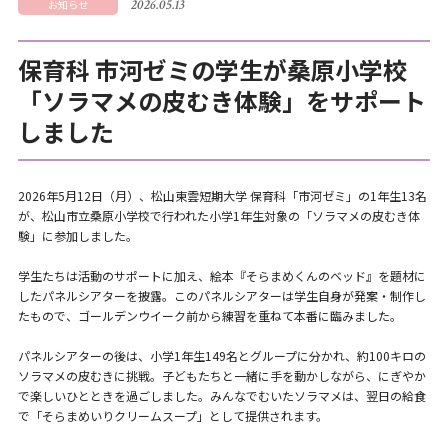
2026.05.13
お知らせ
保育科 市河ゼミの学生が桑原小学校
「ソラマメの皮むき体験」をサポート
しました
2026年5月12日（月）、松山東雲短期大学 保育科「市河ゼミ」の1年生13名
が、松山市立桑原小学校で行われた小学1年生対象の「ソラマメの皮むき体
験」に参加しました。
学生たちは活動のサポートに加え、絵本『そらまめくんのベッド』を題材に
したパネルシアターを披露。このパネルシアターは学生自身が発案・制作し
たもので、ゴールデンウイーク前から練習を重ねて本番に臨みました。
パネルシアターの後は、小学1年生149名とグループに分かれ、約100キロの
ソラマメの皮むきに挑戦。子どもたちと一緒に手を動かしながら、にぎやか
で楽しいひとときを過ごしました。みんなでむいたソラマメは、翌日の給食
で「そらまめいりクリームスープ」として提供されます。