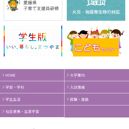
HOME
大学案内
学部・学科
入試情報
学生生活
就職・進路
社会連携・生涯学習