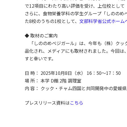
で12項目にわたり高い評価を受け、上位校として
さらに、食物栄養学科の学生グループ「しののめベ
た8校のうちの1校として、
文部科学省公式ホーム
◆ 取材のご案内
「しののめベジガール」は、今年も（株）クック
品化され、メディアにも取材されました。今回は
すと幸いです。
日 時： 2025年10月8日（水） 16：50～17：50
場 所： 本学 D館 2階 調理室
内 容： クック・チャム四国と共同開発中の愛媛
プレスリリース資料は
こちら