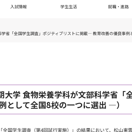
入試情報
学生生活
就職・進路
科学省「全国学生調査」ポジティブリストに掲載― 教育改善の優良事例と
期大学 食物栄養学科が文部科学省「
例として全国8校の一つに選出 ―）
4年度「全国学生調査（第4回試行実施）」の結果において、松山東