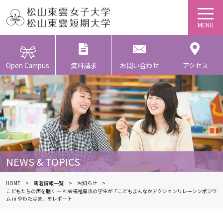
Open Campus
資料請求
お問い合わせ
アクセス
NEWS & TOPICS
HOME
新着情報一覧
お知らせ
こどもたちの声を聴く ― 社会福祉専攻の学生が「こどもまんなかアクションリレーシンポジウ
ム in やわたはま」をレポート