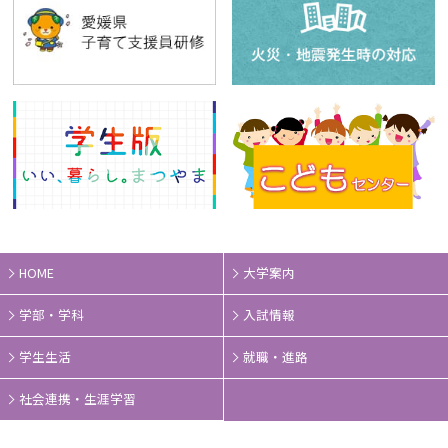
HOME
大学案内
学部・学科
入試情報
学生生活
就職・進路
社会連携・生涯学習