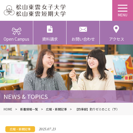
Open Campus
資料請求
お問い合わせ
アクセス
NEWS & TOPICS
HOME
新着情報一覧
広報・新聞記事
【四季録】釣りゼミのこと（下）
2025.07.23
広報・新聞記事