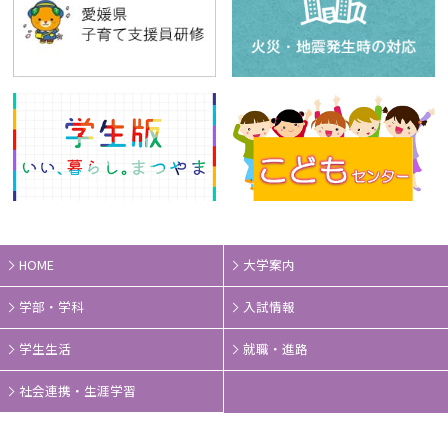
HOME
大学案内
学部・学科
入試情報
学生生活
就職・進路
社会連携・生涯学習