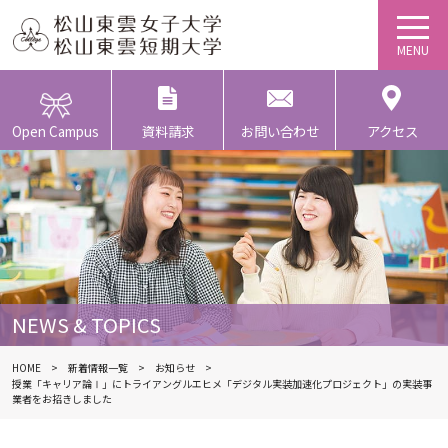
Open Campus
資料請求
お問い合わせ
アクセス
NEWS & TOPICS
HOME
新着情報一覧
お知らせ
授業「キャリア論Ⅰ」にトライアングルエヒメ「デジタル実装加速化プロジェクト」の実装事
業者をお招きしました