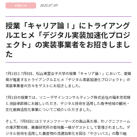
2025.07.09
お知らせ
授業「キャリア論Ⅰ」にトライアング
ルエヒメ「デジタル実装加速化プロジ
ェクト」の実装事業者をお招きしまし
た
7月1日と7月8日、松山東雲女子大学の授業「キャリア論Ⅰ」において、愛媛
県が推進するトライアングルエヒメ「デジタル実装加速化プロジェクト」の
実装事業者の方々をゲストにお招きしました。
7月1日の授業では、ソニーデザインコンサルティング株式会社の福本忠宏様
と池田卓郎様にお越しいただき、デジタル技術を活用した南予地域の観光・
文化振興活性化事業についてご紹介いただきました。
そして、7月8日にはミマメンファーマーズの高山英久様、わノクニファーム
の滝沢賢司様、樂農研究所の菊地義一様がゲストとして登壇されました。デ
ジタル技術を活用した農産物の流通効率化を図る「やさいバス」の取り組