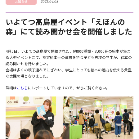
2025.04.08
お知らせ
いよてつ髙島屋イベント「えほんの
森」にて読み聞かせ会を開催しました
4月5日、いよてつ髙島屋で開催された、約800種類・3,000冊の絵本が集ま
る大型イベントにて、認定絵本士の資格を持つ子ども専攻の学生が、絵本の
読み聞かせを行いました。
会場は多くの親子連れでにぎわい、学生にとっても絵本の魅力を伝える貴重
な実践の場となりました。
詳細は
こちら
にレポートしていますので、ぜひご覧ください。