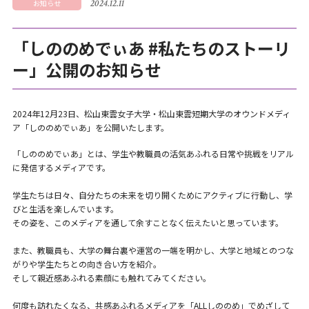
2024.12.11
お知らせ
「しののめでぃあ #私たちのストーリ
ー」公開のお知らせ
2024年12月23日、松山東雲女子大学・松山東雲短期大学のオウンドメディ
ア「しののめでぃあ」を公開いたします。
「しののめでぃあ」とは、学生や教職員の活気あふれる日常や挑戦をリアル
に発信するメディアです。
学生たちは日々、自分たちの未来を切り開くためにアクティブに行動し、学
びと生活を楽しんでいます。
その姿を、このメディアを通して余すことなく伝えたいと思っています。
また、教職員も、大学の舞台裏や運営の一端を明かし、大学と地域とのつな
がりや学生たちとの向き合い方を紹介。
そして親近感あふれる素顔にも触れてみてください。
何度も訪れたくなる、共感あふれるメディアを「ALLしののめ」でめざして