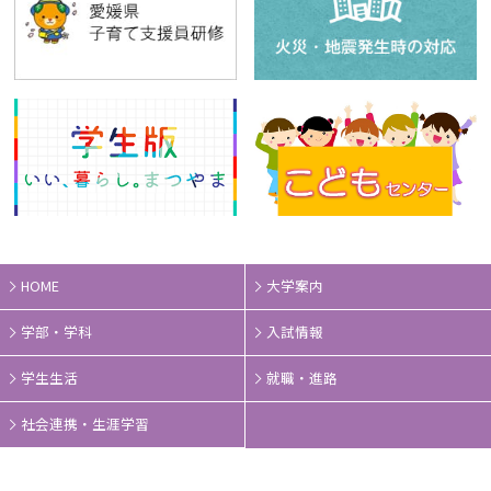
HOME
大学案内
学部・学科
入試情報
学生生活
就職・進路
社会連携・生涯学習