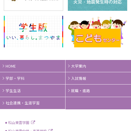
HOME
大学案内
学部・学科
入試情報
学生生活
就職・進路
社会連携・生涯学習
松山東雲学園
松山東雲中学・高等学校