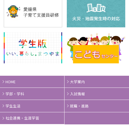
HOME
大学案内
学部・学科
入試情報
学生生活
就職・進路
社会連携・生涯学習