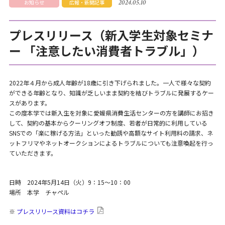
2024.05.10
お知らせ
広報・新聞記事
プレスリリース（新入学生対象セミナ
ー 「注意したい消費者トラブル」）
2022年４月から成人年齢が18歳に引き下げられました。一人で様々な契約
ができる年齢となり、知識が乏しいまま契約を結びトラブルに発展するケー
スがあります。
この度本学では新入生を対象に愛媛県消費生活センターの方を講師にお招き
して、契約の基本からクーリングオフ制度、若者が日常的に利用している
SNSでの「楽に稼げる方法」といった勧誘や高額なサイト利用料の請求、ネ
ットフリマやネットオークションによるトラブルについても注意喚起を行っ
ていただきます。
日時 2024年5月14日（火）9：15～10：00
場所 本学 チャペル
※
プレスリリース資料はコチラ