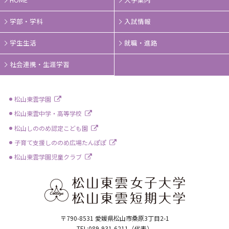
学部・学科
入試情報
学生生活
就職・進路
社会連携・生涯学習
松山東雲学園
松山東雲中学・高等学校
松山しののめ認定こども園
子育て支援しののめ広場たんぽぽ
松山東雲学園児童クラブ
〒790-8531 愛媛県松山市桑原3丁目2-1
TEL:089-931-6211（代表）