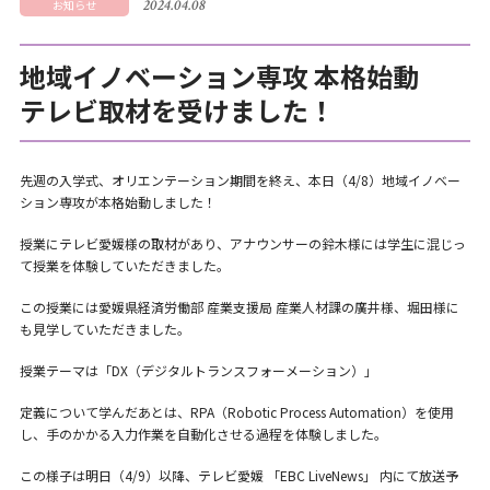
2024.04.08
お知らせ
地域イノベーション専攻 本格始動
テレビ取材を受けました！
先週の入学式、オリエンテーション期間を終え、本日（4/8）地域イノベー
ション専攻が本格始動しました！
授業にテレビ愛媛様の取材があり、アナウンサーの鈴木様には学生に混じっ
て授業を体験していただきました。
この授業には愛媛県経済労働部 産業支援局 産業人材課の廣井様、堀田様に
も見学していただきました。
授業テーマは「DX（デジタルトランスフォーメーション）」
定義について学んだあとは、RPA（Robotic Process Automation）を使用
し、手のかかる入力作業を自動化させる過程を体験しました。
この様子は明日（4/9）以降、テレビ愛媛 「EBC LiveNews」 内にて放送予