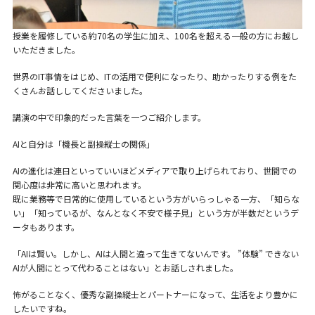
授業を履修している約70名の学生に加え、100名を超える一般の方にお越し
いただきました。
世界のIT事情をはじめ、ITの活用で便利になったり、助かったりする例をた
くさんお話ししてくださいました。
講演の中で印象的だった言葉を一つご紹介します。
AIと自分は「機長と副操縦士の関係」
AIの進化は連日といっていいほどメディアで取り上げられており、世間での
関心度は非常に高いと思われます。
既に業務等で日常的に使用しているという方がいらっしゃる一方、「知らな
い」「知っているが、なんとなく不安で様子見」という方が半数だというデ
ータもあります。
「AIは賢い。しかし、AIは人間と違って生きてないんです。 ”体験” できない
AIが人間にとって代わることはない」とお話しされました。
怖がることなく、優秀な副操縦士とパートナーになって、生活をより豊かに
したいですね。