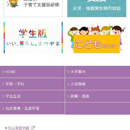
HOME
大学案内
学部・学科
入試情報
学生生活
就職・進路
社会連携・生涯学習
松山東雲学園