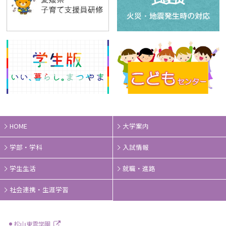
HOME
大学案内
学部・学科
入試情報
学生生活
就職・進路
社会連携・生涯学習
松山東雲学園