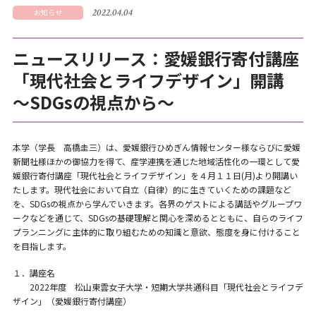
2022.04.04
お知らせ
ニュースリリース：愛媛銀行寄付講座
「現代社会とライフデザイン」開講
～SDGsの視点から～
本学（学長 高橋圭三）は、愛媛銀行ひめぎん情報センター様ならびに愛媛
新聞社様ほかの御協力を得て、産学連携を通じた地域活性化の一環として愛
媛銀行寄付講座「現代社会とライフデザイン」を４月１１日(月)より開講い
たします。現代社会において自立（自律）的に生きていくための課題など
を、SDGsの視点から学んでいきます。各界のゲストによる講話やグループワ
ークなどを通じて、SDGsの基礎理解と関心を深めるとともに、自らのライフ
プランニングに主体的に取り組むための知識と意欲、態度を身に付けること
を目指します。
１．講座名
2022年度 松山東雲女子大学・短期大学共通科目「現代社会とライフデ
ザイン」（愛媛銀行寄付講座）