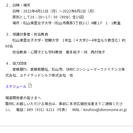
２．日時・場所
日時：2022年4月11日（月）～2022年8月1日（月）
原則として16：20～17：50（90分）全15回
場所：松山東雲女子大学（松山市桑原3丁目2-1）A館１F 1‐1教室
３．受講対象者・担当教員
松山東雲女子大学・短期大学 1年生（＊大学2～4年生も少数含む）約
60名
担当教員：心理子ども学科教授 善本裕子・同 西村浩子
４．協力団体
愛媛銀行、愛媛新聞社、松山市、SMBCコンシューマーファイナンス株
式会社、ユナイテッドシルク株式会社 他
スケジュール
報道関係者の皆さまへ
取材にお越しいただける場合は、事前に本学広報担当者までご連絡くださ
い。 電話：089（931）6211（代表） MAIL：kouhou@shinonome.ac.jp