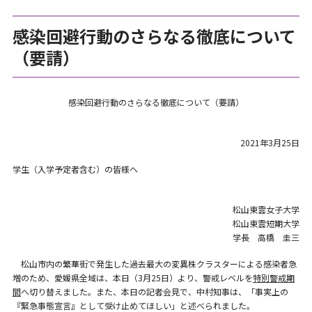
感染回避行動のさらなる徹底について
（要請）
感染回避行動のさらなる徹底について（要請）
2021年3月25日
学生（入学予定者含む）の皆様へ
松山東雲女子大学
松山東雲短期大学
学長 高橋 圭三
松山市内の繁華街で発生した過去最大の変異株クラスターによる感染者急
増のため、愛媛県全域は、本日（3月25日）より、警戒レベルを
特別警戒期
間
へ切り替えました。また、本日の記者会見で、中村知事は、「事実上の
『緊急事態宣言』として受け止めてほしい」と述べられました。