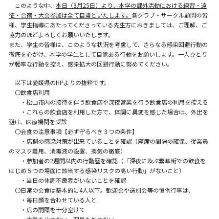
このような中、
本日（3月25日）より、本学の課外活動における練習・遠
征・合宿・大会参加は全て自粛といたします。
各クラブ・サークル顧問の皆
様、学生指導にあたってくださっている先生方におきましては、ご理解、ご
協力のほどよろしくお願いいたします。
また、学生の皆様は、このような状況を考慮して、さらなる感染回避行動の
徹底を心がけ、本学の学生として自覚ある行動をお願いします。一人ひとり
が軽率な行動を控え、感染拡大の回避行動に努めてください。
以下は愛媛県のHPよりの抜粋です。
〇飲食店利用
・松山市内の接待を伴う飲食店や深夜営業を行う飲食店の利用を控える
・これらの飲食店を利用した方で、体調に異変を感じた場合は、外出を
避け、医療機関を受診
〇会食の注意事項【必ず守るべき３つの条件】
・店側の感染対策が出来ていることを確認（座席の間隔の確保、従業員
のマスク着用、消毒液の設置、換気の徹底）
・参加者の2週間以内の行動歴を確認（「深夜に及ぶ繁華街での飲食を
はじめ５つの場面に該当する感染リスクの高い行動」がないこと）
・当日の体調不良者がいないことを確認
〇日常の会食は基本的に4人以下。歓迎会や送別会等の恒例行事は、
・毎日顔を合わせている人と
・席の間隔を十分空けて