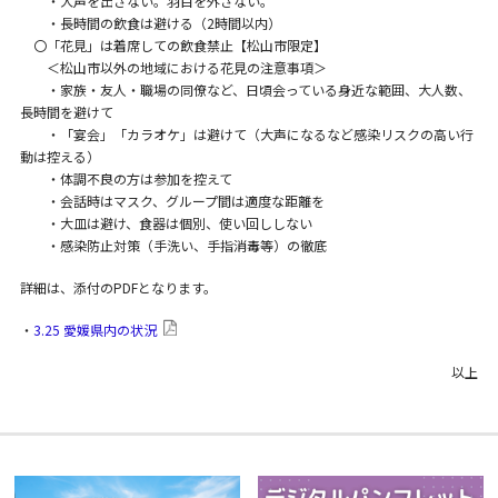
・大声を出さない。羽目を外さない。
・長時間の飲食は避ける（2時間以内）
〇「花見」は着席しての飲食禁止【松山市限定】
＜松山市以外の地域における花見の注意事項＞
・家族・友人・職場の同僚など、日頃会っている身近な範囲、大人数、
長時間を避けて
・「宴会」「カラオケ」は避けて（大声になるなど感染リスクの高い行
動は控える）
・体調不良の方は参加を控えて
・会話時はマスク、グループ間は適度な距離を
・大皿は避け、食器は個別、使い回ししない
・感染防止対策（手洗い、手指消毒等）の徹底
詳細は、添付のPDFとなります。
・
3.25 愛媛県内の状況
以上