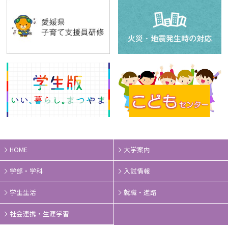
HOME
大学案内
学部・学科
入試情報
学生生活
就職・進路
社会連携・生涯学習