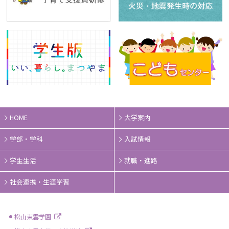
HOME
大学案内
学部・学科
入試情報
学生生活
就職・進路
社会連携・生涯学習
松山東雲学園