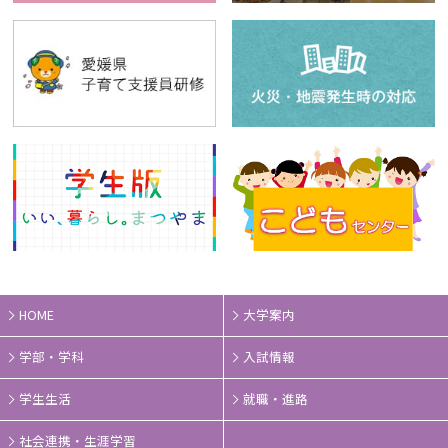
HOME
大学案内
学部・学科
入試情報
学生生活
就職・進路
社会連携・生涯学習