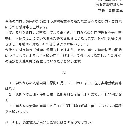
松山東雲短期大学
学長 高橋 圭三
今般のコロナ感染症対策に伴う遠隔授業等の新たな試みへのご努力・ご対応
に心から感謝申し上げます。
さて、５月２５日にご連絡しております６月１日からの対面型授業開始に連
動し、下記の２点についてあらためてお知らせいたします。各執行部等にお
きましても種々ご対応いただきますようお願いします。
今後とも引き続きご健康に留意されますよう、また、学生の健康状況の把握
につきましてもよろしくお願い申し上げます。学校における新しい生活様式
の確認と実践を共に確立していきたいと思います。
記
１．学外からの入構自粛：原則６月１８日（木）まで、但し非常勤教員等
は除く
２．県外への出張・移動自粛：原則６月１８日（木）まで、但し特例は除
く
３．学内対面会議の自粛：６月１日（月）以降解禁、但しノウハウの蓄積
をお願いします
※ 但し、感染拡大が再発した場合はこの限りではない。